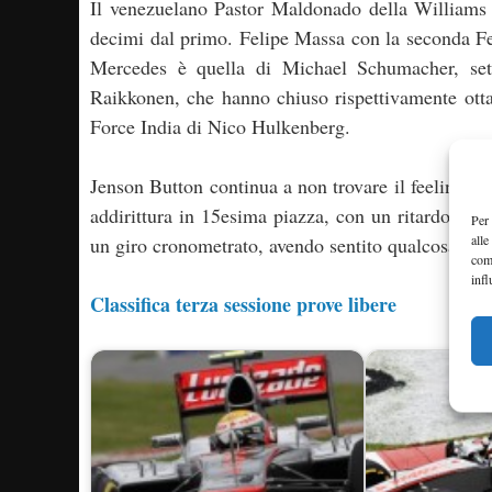
Il venezuelano Pastor Maldonado della Williams h
decimi dal primo. Felipe Massa con la seconda Fer
Mercedes è quella di Michael Schumacher, se
Raikkonen, che hanno chiuso rispettivamente otta
Force India di Nico Hulkenberg.
Jenson Button continua a non trovare il feeling c
addirittura in 15esima piazza, con un ritardo di
Per 
alle
un giro cronometrato, avendo sentito qualcosa di s
com
infl
Classifica terza sessione prove libere