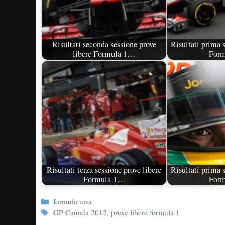
Risultati seconda sessione prove
Risultati prima s
libere Formula 1…
For
Risultati terza sessione prove libere
Risultati prima s
Formula 1…
For
Categorie
formula uno
Tag
GP Canada 2012
,
prove libere formula 1