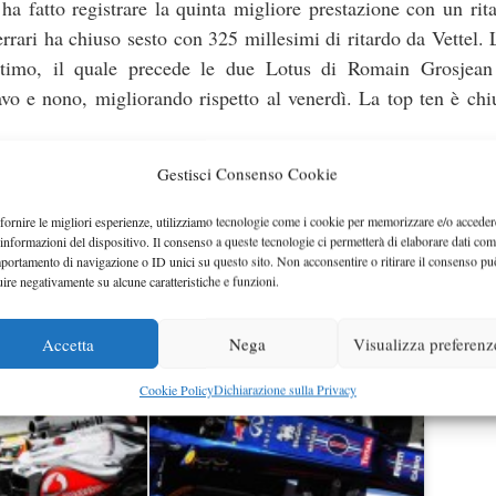
a fatto registrare la quinta migliore prestazione con un rit
rari ha chiuso sesto con 325 millesimi di ritardo da Vettel.
ttimo, il quale precede le due Lotus di Romain Grosjea
vo e nono, migliorando rispetto al venerdì. La top ten è chi
Gestisci Consenso Cookie
on la sua monoposto. Il pilota della McLaren ha chiuso questa
 quasi 9 decimi dal migliore. Nico Rosberg non ha effettuat
fornire le migliori esperienze, utilizziamo tecnologie come i cookie per memorizzare e/o acceder
 informazioni del dispositivo. Il consenso a queste tecnologie ci permetterà di elaborare dati com
trano nel suo giro di installazione sulla sua Mercedes.
portamento di navigazione o ID unici su questo sito. Non acconsentire o ritirare il consenso pu
uire negativamente su alcune caratteristiche e funzioni.
Accetta
Nega
Visualizza preferenz
Cookie Policy
Dichiarazione sulla Privacy