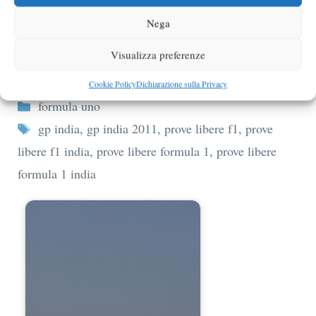
Nega
Visualizza preferenze
Risultati prima sessione prove libere
Formula 1…
Cookie Policy
Dichiarazione sulla Privacy
Categorie
formula uno
Tag
gp india
,
gp india 2011
,
prove libere f1
,
prove
libere f1 india
,
prove libere formula 1
,
prove libere
formula 1 india