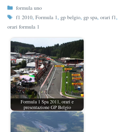
Categorie
formula uno
Tag
f1 2010
,
Formula 1
,
gp belgio
,
gp spa
,
orari f1
,
orari formula 1
Formula 1 Spa 2011, orari e
presentazione GP Belgio