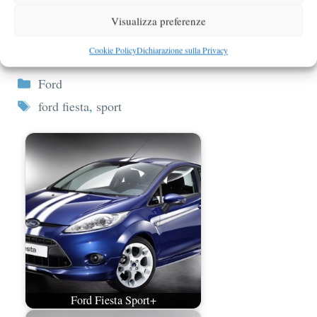
Visualizza preferenze
Ford Fiesta EcoBoost 2011 foto spia
Cookie Policy
Dichiarazione sulla Privacy
Categorie
Ford
Tag
ford fiesta
,
sport
Ford Fiesta Sport+