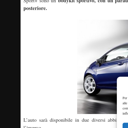
bodykit sportivo, con un paraur
Sport+ sono un
posteriore.
Per 
alle
com
infl
L’auto sarà disponibile in due diversi abbinam
l’inverso.