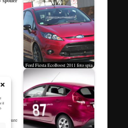
 spoiler
Ford Fiesta EcoBoost 2011 foto spia
e
e il
ò
e oppure