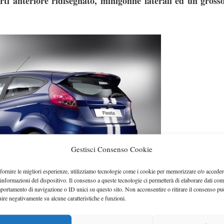
ti anteriore ridisegnato, minigonne laterali ed un grosso
Gestisci Consenso Cookie
fornire le migliori esperienze, utilizziamo tecnologie come i cookie per memorizzare e/o acceder
 informazioni del dispositivo. Il consenso a queste tecnologie ci permetterà di elaborare dati com
portamento di navigazione o ID unici su questo sito. Non acconsentire o ritirare il consenso pu
uire negativamente su alcune caratteristiche e funzioni.
enti di colore: Bianco Frozen con strisce Blue Performanc