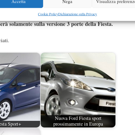
Accetta
Nega
Visualizza preferenz
Cookie Policy
Dichiarazione sulla Privacy
L’au
ega da 17 pollici mentre su quello diesel da 16 pollici.
rà solamente sulla versione 3 porte della Fiesta.
iati.
Nuova Ford Fiesta sport
esta Sport+
prossimamente in Europa