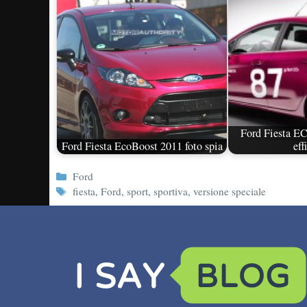
Ford Fiesta EC
Ford Fiesta EcoBoost 2011 foto spia
eff
Categorie
Ford
Tag
fiesta
,
Ford
,
sport
,
sportiva
,
versione speciale