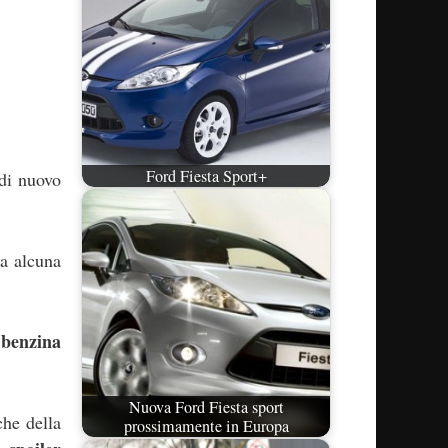
Ford Fiesta Sport+
 di nuovo
ta alcuna
 benzina
Nuova Ford Fiesta sport
che della
prossimamente in Europa