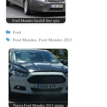
Ford Mondeo facelift foto spia
Categorie
Ford
Tag
Ford Mondeo
,
Ford Mondeo 2013
Nuova Ford Mondeo 2013 spiata