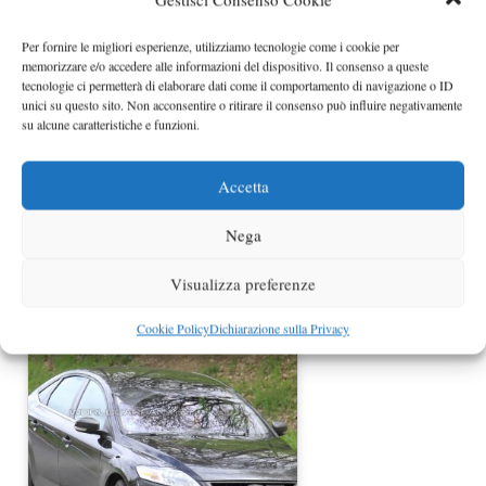
Nuova Ford Mondeo 2013 rivelata
Per fornire le migliori esperienze, utilizziamo tecnologie come i cookie per
memorizzare e/o accedere alle informazioni del dispositivo. Il consenso a queste
tecnologie ci permetterà di elaborare dati come il comportamento di navigazione o ID
unici su questo sito. Non acconsentire o ritirare il consenso può influire negativamente
su alcune caratteristiche e funzioni.
Accetta
Nega
Visualizza preferenze
Nuova Ford Mondeo spiata durante i
test
Cookie Policy
Dichiarazione sulla Privacy