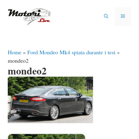
Vai
al
MENU
contenuto
Home
»
Ford Mondeo Mk4 spiata durante i test
»
mondeo2
mondeo2