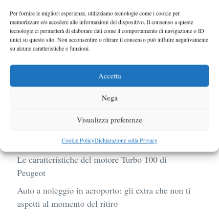
Per fornire le migliori esperienze, utilizziamo tecnologie come i cookie per
memorizzare e/o accedere alle informazioni del dispositivo. Il consenso a queste
Nuova Ford Mondeo rivelata
tecnologie ci permetterà di elaborare dati come il comportamento di navigazione o ID
unici su questo sito. Non acconsentire o ritirare il consenso può influire negativamente
su alcune caratteristiche e funzioni.
BMW R 1250 GS: cosa cambia davvero con uno
scarico aftermarket omologato
Accetta
Audi Q4 e-Tron 40 Business elettrica: mobilità
sostenibile, stile, anche con noleggio a lungo
Nega
termine
Visualizza preferenze
Ufficiale l’arrivo degli stop lampeggianti
Cookie Policy
Dichiarazione sulla Privacy
obbligatori in Italia
Le caratteristiche del motore Turbo 100 di
Peugeot
Auto a noleggio in aeroporto: gli extra che non ti
aspetti al momento del ritiro