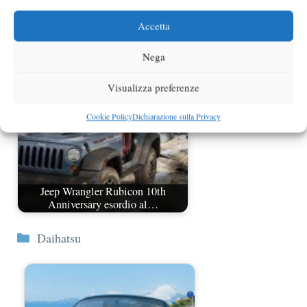
Smart fortwo Brabus 10th anniversary
Accetta
in serie limitata
Nega
Visualizza preferenze
Cookie Policy
Dichiarazione sulla Privacy
Jeep Wrangler Rubicon 10th
Anniversary esordio al…
Categorie
Daihatsu