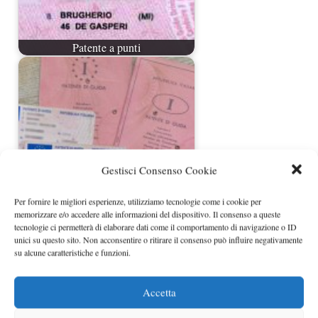
Patente a punti
Gestisci Consenso Cookie
Per fornire le migliori esperienze, utilizziamo tecnologie come i cookie per
Recupero punti patente con esame
memorizzare e/o accedere alle informazioni del dispositivo. Il consenso a queste
teorico
tecnologie ci permetterà di elaborare dati come il comportamento di navigazione o ID
unici su questo sito. Non acconsentire o ritirare il consenso può influire negativamente
su alcune caratteristiche e funzioni.
Accetta