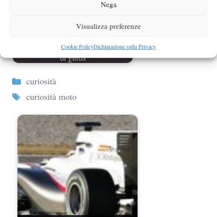
Nega
Visualizza preferenze
Cookie Policy
Dichiarazione sulla Privacy
Come verificare i punti della patente
di guida
Categorie
curiosità
Tag
curiosità moto