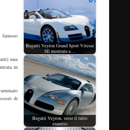
è famoso
Bugatti Veyron Grand Sport Vitesse
SE mostrata a…
atti) una
ntrata in
ogrammato
essori di
Bugatti Veyron, verso il tutto
esaurito