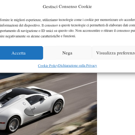
e a mano
, non c’è niente di automatizzato, va infatti riposto
Gestisci Consenso Cookie
fornire le migliori esperienze, utilizziamo tecnologie come i cookie per memorizzare e/o acceder
 informazioni del dispositivo. Il consenso a queste tecnologie ci permetterà di elaborare dati com
o che questa era l’unica scelta possibile per mantenere un l
portamento di navigazione o ID unici su questo sito. Non acconsentire o ritirare il consenso pu
uire negativamente su alcune caratteristiche e funzioni.
407 km/h
ità di
(come la versione “
normale
“) mentre senza
Accetta
Nega
Visualizza preferenz
Cookie Policy
Dichiarazione sulla Privacy