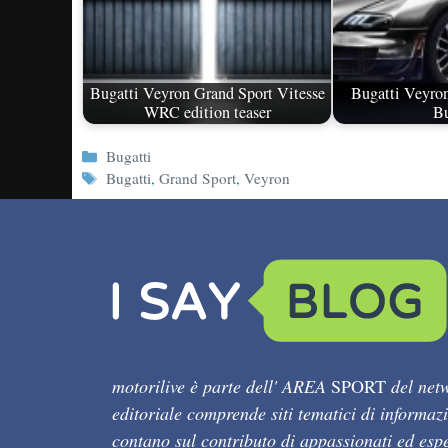
Bugatti Veyron Grand Sport Vitesse
Bugatti Veyron
WRC edition teaser
Bu
Categorie
Bugatti
Tag
Bugatti
,
Grand Sport
,
Veyron
motorilive è parte dell' AREA
SPORT
del netw
editoriale comprende siti tematici di informaz
contano sul contributo di appassionati ed esper