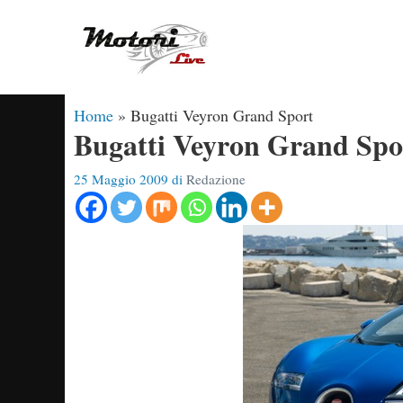
Vai
al
contenuto
Home
»
Bugatti Veyron Grand Sport
Bugatti Veyron Grand Spo
25 Maggio 2009
di
Redazione