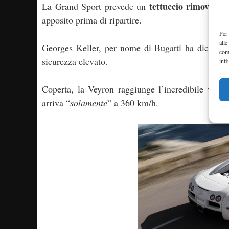
tettuccio rimovibil
La Grand Sport prevede un
apposito prima di ripartire.
Per 
alle
Georges Keller, per nome di Bugatti ha dichiarat
com
sicurezza elevato.
infl
Coperta, la Veyron raggiunge l’incredibile veloc
arriva “
solamente
” a 360 km/h.