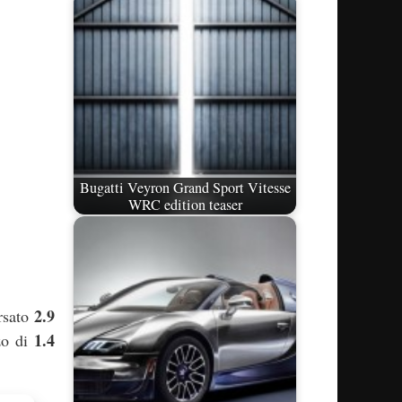
Bugatti Veyron Grand Sport Vitesse
WRC edition teaser
2.9
orsato
1.4
zzo di