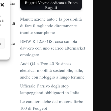
Bugatti Veyron dedicata a Ettore
 nel vano
Bugatti
e
Manutenzione auto e la possibilità
e il
ivello di
di fare il tagliando direttamente
ò
tramite smartphone
BMW R 1250 GS: cosa cambia
 il tetto
e
davvero con uno scarico aftermarket
omologato
Audi Q4 e-Tron 40 Business
elettrica: mobilità sostenibile, stile,
anche con noleggio a lungo termine
Ufficiale l’arrivo degli stop
lampeggianti obbligatori in Italia
Le caratteristiche del motore Turbo
100 di Peugeot