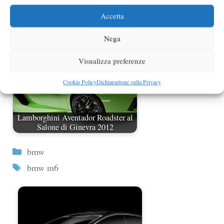
presentata a Los Angeles
Accetta
Nega
Visualizza preferenze
Cookie Policy
Dichiarazione sulla Privacy
Lamborghini Aventador Roadster al
Salone di Ginevra 2012
Categorie
bmw
Tag
bmw m6