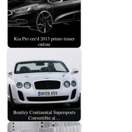
Kia Pro cee'd 2013 primo teaser
online
Bentley Continental Supersports
Convertible al…