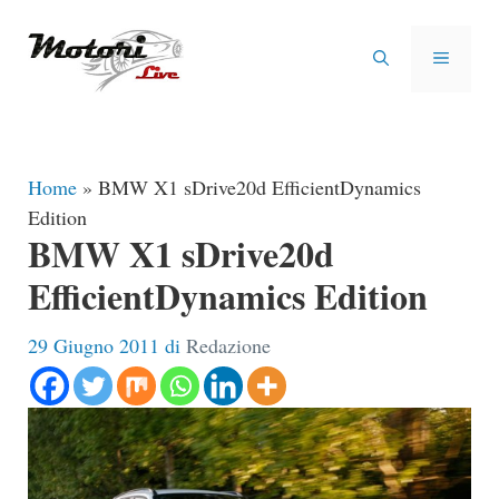
Vai
al
MENU
contenuto
Home
»
BMW X1 sDrive20d EfficientDynamics
Edition
BMW X1 sDrive20d
EfficientDynamics Edition
29 Giugno 2011
di
Redazione