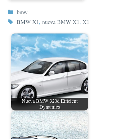
Categorie
bmw
Tag
BMW X1
,
nuova BMW X1
,
X1
Nuova BMW 320d Efficient
Dynamics