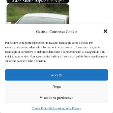
Aston Martin Rapide S foto spia
Gestisci Consenso Cookie
Per fornire le migliori esperienze, utilizziamo tecnologie come i cookie per
memorizzare e/o accedere alle informazioni del dispositivo. Il consenso a queste
tecnologie ci permetterà di elaborare dati come il comportamento di navigazione o ID
unici su questo sito. Non acconsentire o ritirare il consenso può influire negativamente
Nuove foto spia Aston Martin Rapide
su alcune caratteristiche e funzioni.
restyling 2013
Accetta
Nega
Visualizza preferenze
Cookie Policy
Dichiarazione sulla Privacy