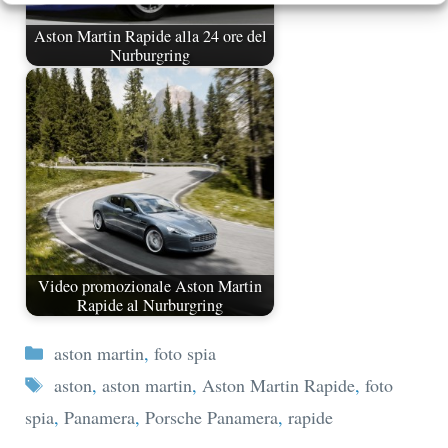
Aston Martin Rapide alla 24 ore del
Nurburgring
Video promozionale Aston Martin
Rapide al Nurburgring
Categorie
aston martin
,
foto spia
Tag
aston
,
aston martin
,
Aston Martin Rapide
,
foto
spia
,
Panamera
,
Porsche Panamera
,
rapide