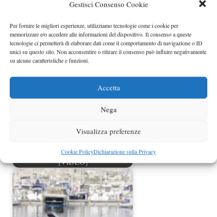
Gestisci Consenso Cookie
Per fornire le migliori esperienze, utilizziamo tecnologie come i cookie per
Red Bull X-Fighters 2009 a Città del
memorizzare e/o accedere alle informazioni del dispositivo. Il consenso a queste
Messico, domina…
tecnologie ci permetterà di elaborare dati come il comportamento di navigazione o ID
unici su questo sito. Non acconsentire o ritirare il consenso può influire negativamente
su alcune caratteristiche e funzioni.
Accetta
Nega
Visualizza preferenze
Cookie Policy
Dichiarazione sulla Privacy
Julien Dupont - Urban Free Style
[VIDEO]