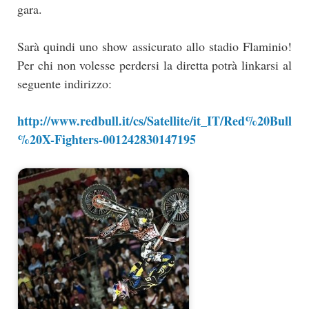
gara.
Sarà quindi uno show assicurato allo stadio Flaminio!
Per chi non volesse perdersi la diretta potrà linkarsi al
seguente indirizzo:
http://www.redbull.it/cs/Satellite/it_IT/Red%20Bull
%20X-Fighters-001242830147195