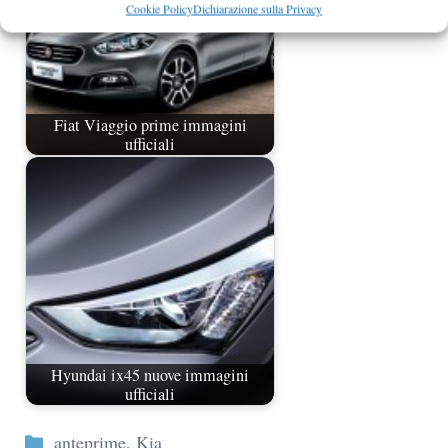
Cookie Policy
Dichiarazione sulla Privacy
Fiat Viaggio prime immagini
ufficiali
Hyundai ix45 nuove immagini
ufficiali
Categorie
anteprime
,
Kia