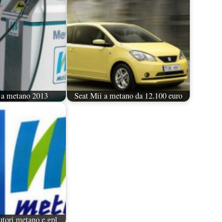
 a metano 2013
Seat Mii a metano da 12.100 euro
utori metano e gpl