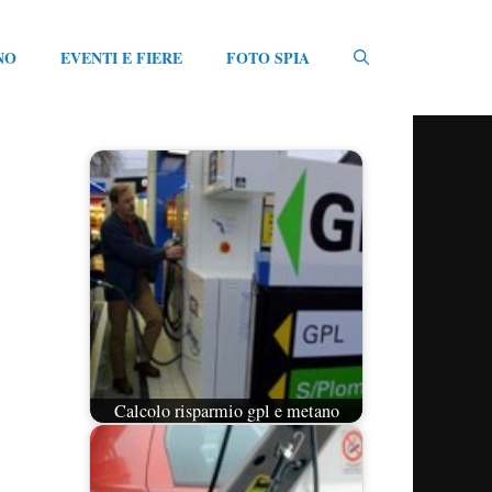
NO
EVENTI E FIERE
FOTO SPIA
Calcolo risparmio gpl e metano