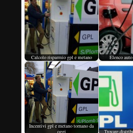
Calcolo risparmio gpl e metano
Elenco auto
Incentivi gpl e metano tornano da
oggi
Trovare distrib