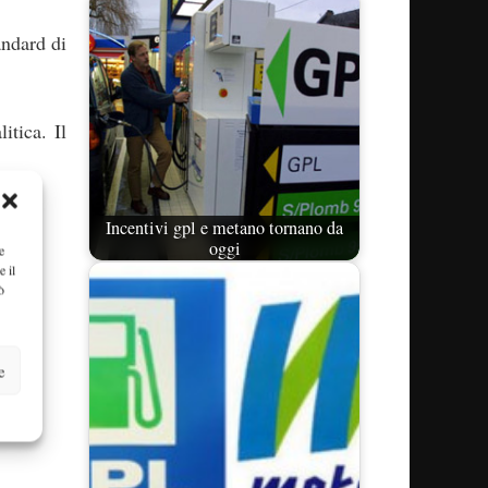
andard di
itica. Il
Incentivi gpl e metano tornano da
oggi
e
e il
ò
e