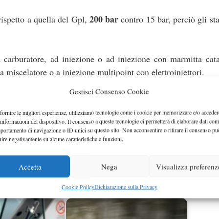
200 bar
rispetto a quella del Gpl,
contro 15 bar, perciò gli st
a carburatore, ad iniezione o ad iniezione con marmitta catal
a miscelatore o a iniezione multipoint con elettroiniettori.
Gestisci Consenso Cookie
n esempio con un solo serbatoio da 90 litri:
e
1.000/1.200 euro
fornire le migliori esperienze, utilizziamo tecnologie come i cookie per memorizzare e/o acceder
 informazioni del dispositivo. Il consenso a queste tecnologie ci permetterà di elaborare dati com
on catalitica
1.050/1.300 euro
portamento di navigazione o ID unici su questo sito. Non acconsentire o ritirare il consenso pu
atalitica
1.200/1.650 euro
uire negativamente su alcune caratteristiche e funzioni.
uto ad iniezione catalitica
1.900/2.300
Accetta
Nega
Visualizza preferenz
r il variatore di fase 100 euro e per il collaudo 80 euro.
Cookie Policy
Dichiarazione sulla Privacy