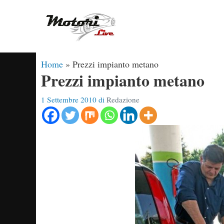
Vai
al
contenuto
Home
»
Prezzi impianto metano
Prezzi impianto metano
1 Settembre 2010
di
Redazione