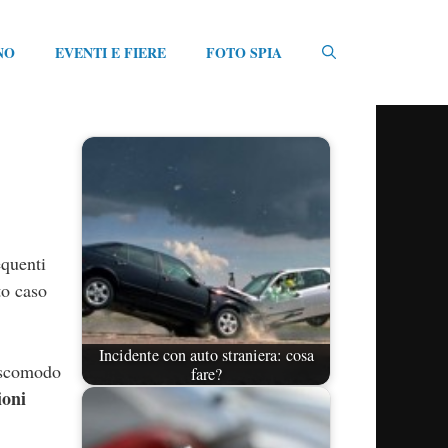
NO
EVENTI E FIERE
FOTO SPIA
equenti
to caso
Incidente con auto straniera: cosa
ù scomodo
fare?
ioni