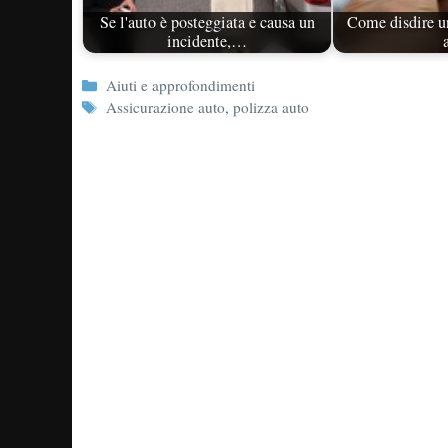
Se l'auto è posteggiata e causa un
Come disdire u
incidente,…
Categorie
Aiuti e approfondimenti
Tag
Assicurazione auto
,
polizza auto