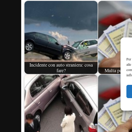
Per 
Incidente con auto straniera: cosa
alle
com
fare?
Multa per assi
infl