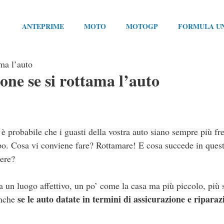
ANTEPRIME
MOTO
MOTOGP
FORMULA U
ama l’auto
one se si rottama l’auto
è probabile che i guasti della vostra auto siano sempre più fr
ppo. Cosa vi conviene fare? Rottamare! E cosa succede in ques
gere?
ta un luogo affettivo, un po’ come la casa ma più piccolo, pi
se le auto datate in termini di assicurazione e riparaz
anche