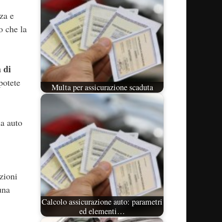
za e
o che la
 di
 potete
Multa per assicurazione scaduta
ia auto
zioni
una
Calcolo assicurazione auto: parametri
ed elementi…