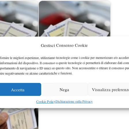
Gestisci Consenso Cookie
fornire le migliori esperienze, utilizziamo tecnologie come i cookie per memorizzare e/o acceder
Calcolo assicurazione auto: parametri
 informazioni del dispositivo. Il consenso a queste tecnologie ci permetterà di elaborare dati com
portamento di navigazione o ID unici su questo sito. Non acconsentire o ritirare il consenso pu
curazione scaduta
ed elementi…
uire negativamente su alcune caratteristiche e funzioni.
Accetta
Nega
Visualizza preferenz
Cookie Policy
Dichiarazione sulla Privacy