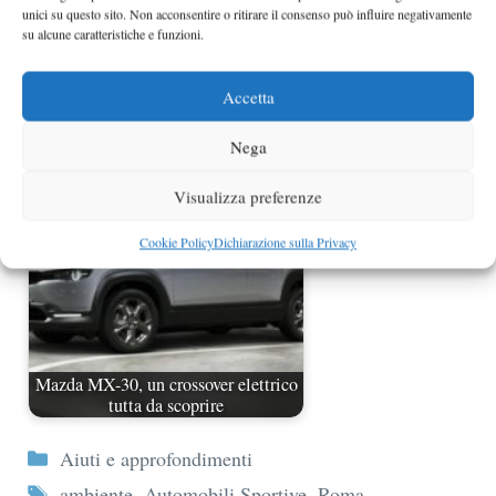
unici su questo sito. Non acconsentire o ritirare il consenso può influire negativamente
su alcune caratteristiche e funzioni.
Accetta
Nuovo Smart eScooter
Nega
Visualizza preferenze
Cookie Policy
Dichiarazione sulla Privacy
Mazda MX-30, un crossover elettrico
tutta da scoprire
Categorie
Aiuti e approfondimenti
Tag
ambiente
,
Automobili Sportive
,
Roma