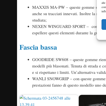
alle
MAXXIS MA-PW – queste gomme sono adatt
com
infl
anche su tracciati innevati. Inoltre la rum
studiata;
NEXEN WINGUARD SPORT – con queste gomm
espellere questi elementi durante la guida e
Fascia bassa
GOODRIDE SW608 – queste gomme rientrano
modelli più blasonati. Tenuta di strada e c
e si rispettano i limiti. Un’alternativa vali
WANLI SNOWGRIP – con queste gomme risp
prestazioni fanno di questo modello uno de