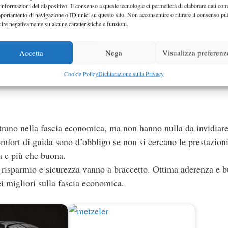
 informazioni del dispositivo. Il consenso a queste tecnologie ci permetterà di elaborare dati com
e ad un’ampia gamma di veicoli e garantiscono una guida 
portamento di navigazione o ID unici su questo sito. Non acconsentire o ritirare il consenso pu
uire negativamente su alcune caratteristiche e funzioni.
orosità è ridotta al minimo grazie ad una struttura appositamen
Accetta
Nega
Visualizza preferenz
e dirai addio a acqua e neve. Il battistrada è realizzat
 rendere il tuo viaggio più sicuro.
Cookie Policy
Dichiarazione sulla Privacy
 nella fascia economica, ma non hanno nulla da invidiare
omfort di guida sono d’obbligo se non si cercano le prestazion
da e più che buona.
armio e sicurezza vanno a braccetto. Ottima aderenza e 
i migliori sulla fascia economica.