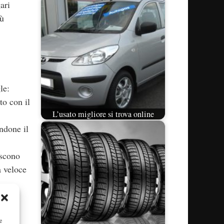
ari
iù
le:
to con il
L’usato migliore si trova online
ndone il
scono
a veloce
e