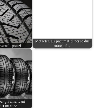
Metzeler, gli pneumatici per le due
ernali prezzi
ruote dal…
er gli americani
è il miglior…