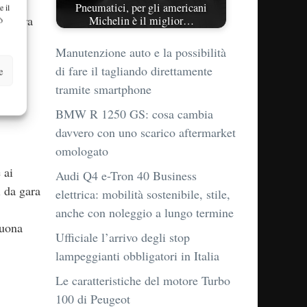
Pneumatici, per gli americani
e il
sicura
Michelin è il miglior…
ò
te
Manutenzione auto e la possibilità
di fare il tagliando direttamente
e
o per
tramite smartphone
BMW R 1250 GS: cosa cambia
davvero con uno scarico aftermarket
omologato
 ai
Audi Q4 e-Tron 40 Business
i da gara
elettrica: mobilità sostenibile, stile,
anche con noleggio a lungo termine
buona
Ufficiale l’arrivo degli stop
lampeggianti obbligatori in Italia
Le caratteristiche del motore Turbo
100 di Peugeot