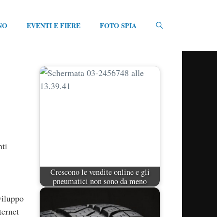
NO
EVENTI E FIERE
FOTO SPIA
nti
Crescono le vendite online e gli
pneumatici non sono da meno
viluppo
ternet