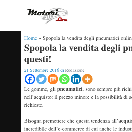
Vai
al
contenuto
Home
»
Spopola la vendita degli pneumatici online
Spopola la vendita degli pn
questi!
21 Settembre 2016
di
Redazione
pneumatici
Le gomme, gli
, sono sempre più richi
nell’acquisto: il prezzo minore e la possibilità di
richieste.
acqui
Bisogna premettere che questa tendenza all’
incredibile dell’e-commerce di cui anche le industr