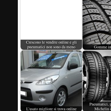
Crescono le vendite online e gli
pneumatici non sono da meno
Gomme inv
Pneumatici, p
L’usato migliore si trova online
Michelin 