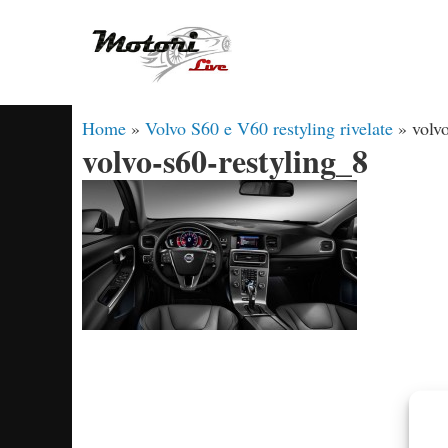
Vai
al
contenuto
Home
»
Volvo S60 e V60 restyling rivelate
»
volv
volvo-s60-restyling_8