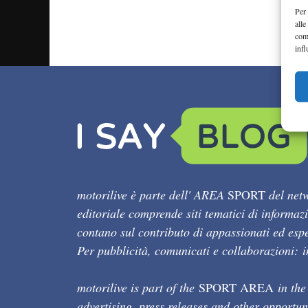
Per 
alle
com
infl
motorilive è parte dell' AREA
SPORT
del netw
editoriale comprende siti tematici di informaz
contano sul contributo di appassionati ed esper
Per pubblicità, comunicati e collaborazioni:
motorilive is part of the
SPORT AREA
in the
advertising, press releases and other opportun