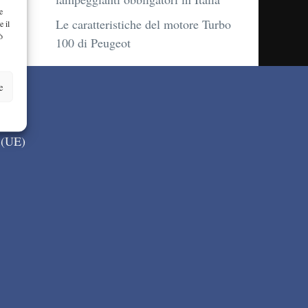
e
Le caratteristiche del motore Turbo
e il
ò
100 di Peugeot
e
 (UE)