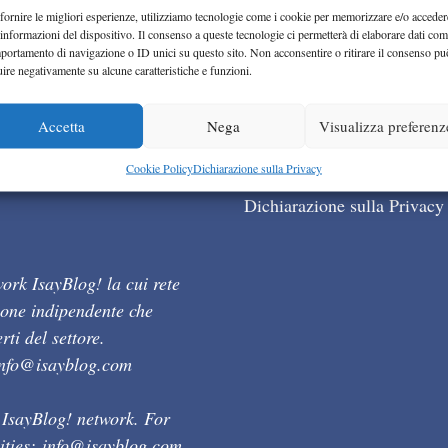
fornire le migliori esperienze, utilizziamo tecnologie come i cookie per memorizzare e/o acceder
 informazioni del dispositivo. Il consenso a queste tecnologie ci permetterà di elaborare dati com
portamento di navigazione o ID unici su questo sito. Non acconsentire o ritirare il consenso pu
uire negativamente su alcune caratteristiche e funzioni.
Accetta
Nega
Visualizza preferenz
Cookie Policy (UE)
Cookie Policy
Dichiarazione sulla Privacy
Dichiarazione sulla Privacy
ork IsayBlog! la cui rete
ione indipendente che
ti del settore.
info@isayblog.com
 IsayBlog! network. For
ities:
info@isayblog.com