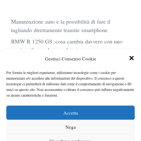
Manutenzione auto e la possibilità di fare il
tagliando direttamente tramite smartphone
BMW R 1250 GS: cosa cambia davvero con uno
scarico aftermarket omologato
Gestisci Consenso Cookie
Audi Q4 e-Tron 40 Business elettrica: mobilità
sostenibile, stile, anche con noleggio a lungo
Per fornire le migliori esperienze, utilizziamo tecnologie come i cookie per
termine
memorizzare e/o accedere alle informazioni del dispositivo. Il consenso a queste
tecnologie ci permetterà di elaborare dati come il comportamento di navigazione o ID
Ufficiale l’arrivo degli stop lampeggianti
unici su questo sito. Non acconsentire o ritirare il consenso può influire negativamente
su alcune caratteristiche e funzioni.
obbligatori in Italia
Le caratteristiche del motore Turbo 100 di
Accetta
Peugeot
Nega
Visualizza preferenze