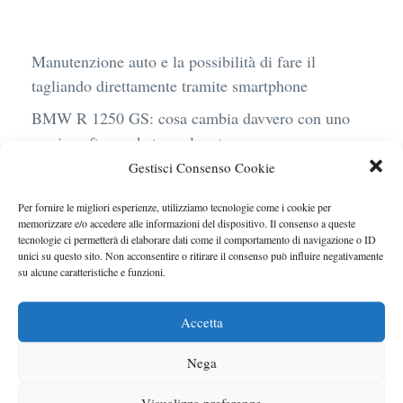
Manutenzione auto e la possibilità di fare il
tagliando direttamente tramite smartphone
BMW R 1250 GS: cosa cambia davvero con uno
scarico aftermarket omologato
Gestisci Consenso Cookie
Audi Q4 e-Tron 40 Business elettrica: mobilità
sostenibile, stile, anche con noleggio a lungo
Per fornire le migliori esperienze, utilizziamo tecnologie come i cookie per
termine
memorizzare e/o accedere alle informazioni del dispositivo. Il consenso a queste
tecnologie ci permetterà di elaborare dati come il comportamento di navigazione o ID
Ufficiale l’arrivo degli stop lampeggianti
unici su questo sito. Non acconsentire o ritirare il consenso può influire negativamente
su alcune caratteristiche e funzioni.
obbligatori in Italia
Le caratteristiche del motore Turbo 100 di
Accetta
Peugeot
Nega
Visualizza preferenze