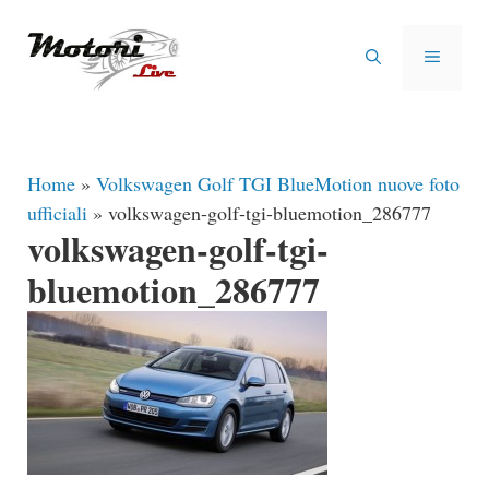
Vai
al
MENU
contenuto
Home
»
Volkswagen Golf TGI BlueMotion nuove foto
ufficiali
»
volkswagen-golf-tgi-bluemotion_286777
volkswagen-golf-tgi-
bluemotion_286777