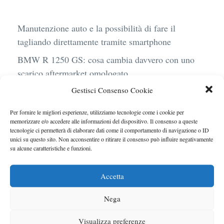
Manutenzione auto e la possibilità di fare il
tagliando direttamente tramite smartphone
BMW R 1250 GS: cosa cambia davvero con uno
scarico aftermarket omologato
Gestisci Consenso Cookie
Audi Q4 e-Tron 40 Business elettrica: mobilità
sostenibile, stile, anche con noleggio a lungo
Per fornire le migliori esperienze, utilizziamo tecnologie come i cookie per
termine
memorizzare e/o accedere alle informazioni del dispositivo. Il consenso a queste
tecnologie ci permetterà di elaborare dati come il comportamento di navigazione o ID
Ufficiale l’arrivo degli stop lampeggianti
unici su questo sito. Non acconsentire o ritirare il consenso può influire negativamente
su alcune caratteristiche e funzioni.
obbligatori in Italia
Le caratteristiche del motore Turbo 100 di
Accetta
Peugeot
Nega
Visualizza preferenze