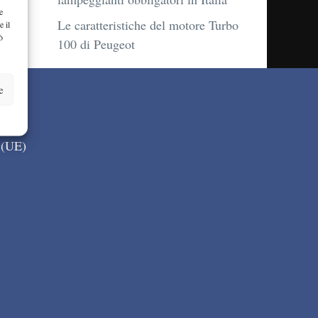
e
Le caratteristiche del motore Turbo
e il
ò
100 di Peugeot
e
 (UE)