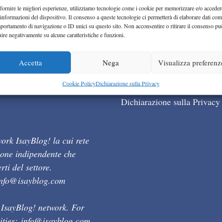
fornire le migliori esperienze, utilizziamo tecnologie come i cookie per memorizzare e/o acceder
 informazioni del dispositivo. Il consenso a queste tecnologie ci permetterà di elaborare dati com
portamento di navigazione o ID unici su questo sito. Non acconsentire o ritirare il consenso pu
uire negativamente su alcune caratteristiche e funzioni.
Accetta
Nega
Visualizza preferenz
Cookie Policy (UE)
Cookie Policy
Dichiarazione sulla Privacy
Dichiarazione sulla Privacy
ork IsayBlog! la cui rete
ione indipendente che
ti del settore.
info@isayblog.com
 IsayBlog! network. For
ities:
info@isayblog.com