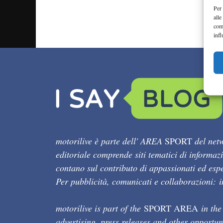
Per 
alle
com
infl
motorilive è parte dell' AREA
SPORT
del netw
editoriale comprende siti tematici di informaz
contano sul contributo di appassionati ed esper
Per pubblicità, comunicati e collaborazioni:
motorilive is part of the
SPORT AREA
in the
advertising, press releases and other opportun