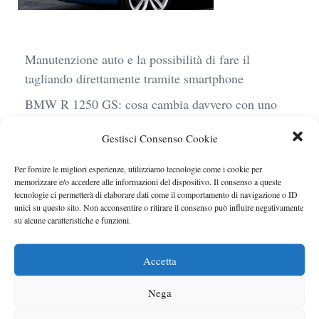
Manutenzione auto e la possibilità di fare il
tagliando direttamente tramite smartphone
BMW R 1250 GS: cosa cambia davvero con uno
scarico aftermarket omologato
Gestisci Consenso Cookie
Audi Q4 e-Tron 40 Business elettrica: mobilità
sostenibile, stile, anche con noleggio a lungo
Per fornire le migliori esperienze, utilizziamo tecnologie come i cookie per
memorizzare e/o accedere alle informazioni del dispositivo. Il consenso a queste
termine
tecnologie ci permetterà di elaborare dati come il comportamento di navigazione o ID
unici su questo sito. Non acconsentire o ritirare il consenso può influire negativamente
Ufficiale l’arrivo degli stop lampeggianti
su alcune caratteristiche e funzioni.
obbligatori in Italia
Le caratteristiche del motore Turbo 100 di
Accetta
Peugeot
Nega