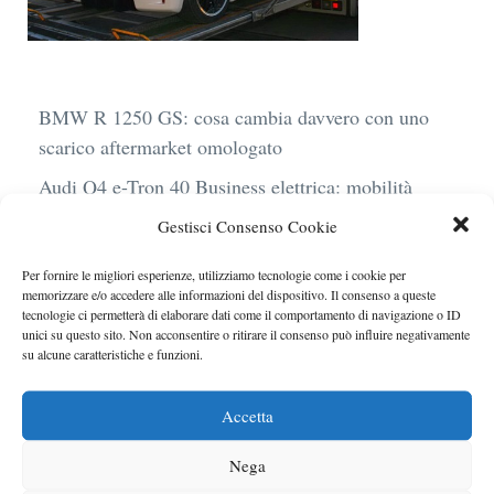
BMW R 1250 GS: cosa cambia davvero con uno
scarico aftermarket omologato
Audi Q4 e-Tron 40 Business elettrica: mobilità
sostenibile, stile, anche con noleggio a lungo
Gestisci Consenso Cookie
termine
Per fornire le migliori esperienze, utilizziamo tecnologie come i cookie per
Ufficiale l’arrivo degli stop lampeggianti
memorizzare e/o accedere alle informazioni del dispositivo. Il consenso a queste
obbligatori in Italia
tecnologie ci permetterà di elaborare dati come il comportamento di navigazione o ID
unici su questo sito. Non acconsentire o ritirare il consenso può influire negativamente
Le caratteristiche del motore Turbo 100 di
su alcune caratteristiche e funzioni.
Peugeot
Accetta
Auto a noleggio in aeroporto: gli extra che non ti
aspetti al momento del ritiro
Nega