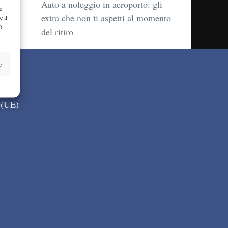
Auto a noleggio in aeroporto: gli
e
extra che non ti aspetti al momento
e il
ò
del ritiro
e
 (UE)