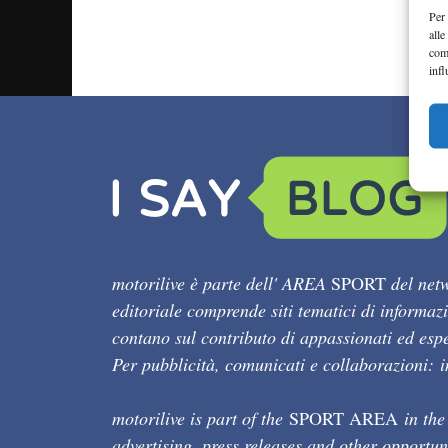
Per 
alle
com
infl
motorilive è parte dell' AREA
SPORT
del netw
editoriale comprende siti tematici di informaz
contano sul contributo di appassionati ed esper
Per pubblicità, comunicati e collaborazioni:
motorilive is part of the
SPORT AREA
in the
advertising, press releases and other opportun