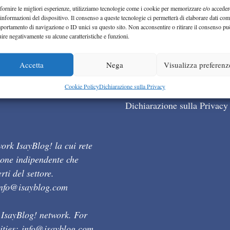
fornire le migliori esperienze, utilizziamo tecnologie come i cookie per memorizzare e/o acceder
 informazioni del dispositivo. Il consenso a queste tecnologie ci permetterà di elaborare dati com
portamento di navigazione o ID unici su questo sito. Non acconsentire o ritirare il consenso pu
uire negativamente su alcune caratteristiche e funzioni.
Accetta
Nega
Visualizza preferenz
Cookie Policy (UE)
Cookie Policy
Dichiarazione sulla Privacy
Dichiarazione sulla Privacy
ork IsayBlog! la cui rete
ione indipendente che
ti del settore.
info@isayblog.com
 IsayBlog! network. For
ities:
info@isayblog.com