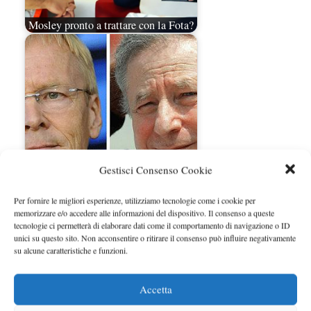
Mosley pronto a trattare con la Fota?
Gestisci Consenso Cookie
F1, Jean Todt è il nuovo presidente
Fia
Per fornire le migliori esperienze, utilizziamo tecnologie come i cookie per
memorizzare e/o accedere alle informazioni del dispositivo. Il consenso a queste
tecnologie ci permetterà di elaborare dati come il comportamento di navigazione o ID
unici su questo sito. Non acconsentire o ritirare il consenso può influire negativamente
su alcune caratteristiche e funzioni.
Accetta