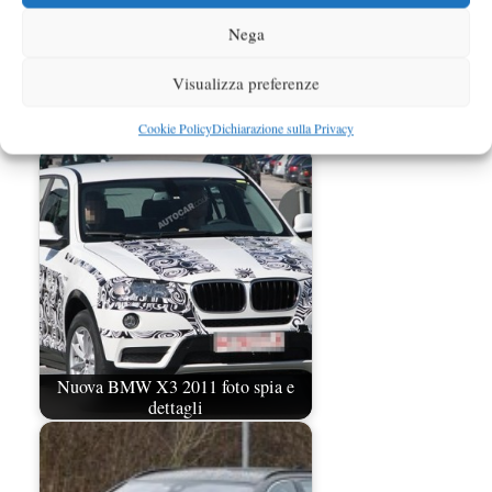
Nega
Visualizza preferenze
BMW Serie 5 Touring M-Sport foto
Cookie Policy
Dichiarazione sulla Privacy
spia
Nuova BMW X3 2011 foto spia e
dettagli