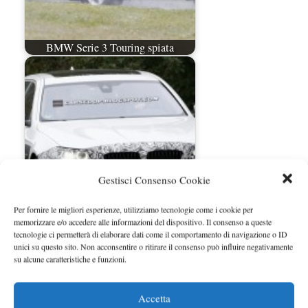
BMW Serie 3 Touring spiata
Gestisci Consenso Cookie
Foto spia della nuova BMW Serie 5
Per fornire le migliori esperienze, utilizziamo tecnologie come i cookie per
Touring
memorizzare e/o accedere alle informazioni del dispositivo. Il consenso a queste
tecnologie ci permetterà di elaborare dati come il comportamento di navigazione o ID
unici su questo sito. Non acconsentire o ritirare il consenso può influire negativamente
su alcune caratteristiche e funzioni.
Accetta