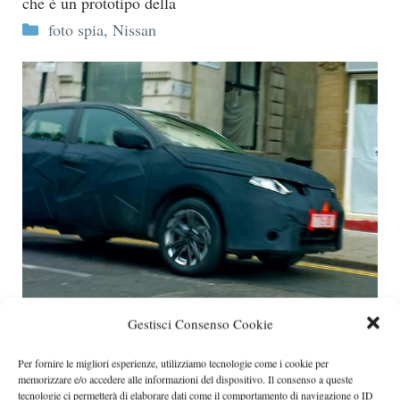
che è un prototipo della
Categorie
foto spia
,
Nissan
Nissan Qashqai 2014 ultime foto spia
Gestisci Consenso Cookie
La Nissan Qashqai di nuova generazione è stata spiata
durante dei test su strada
Per fornire le migliori esperienze, utilizziamo tecnologie come i cookie per
memorizzare e/o accedere alle informazioni del dispositivo. Il consenso a queste
Categorie
foto spia
,
Nissan
tecnologie ci permetterà di elaborare dati come il comportamento di navigazione o ID