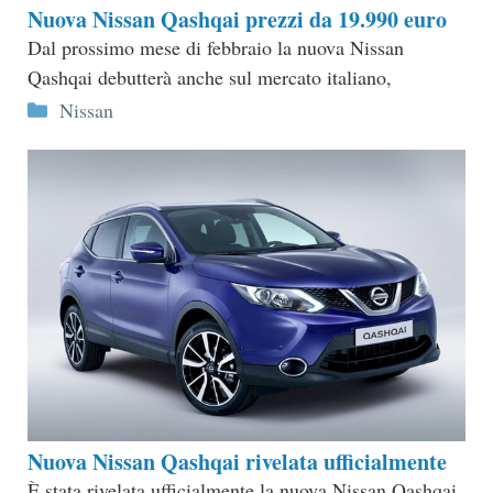
Nuova Nissan Qashqai prezzi da 19.990 euro
Dal prossimo mese di febbraio la nuova Nissan
Qashqai debutterà anche sul mercato italiano,
Categorie
Nissan
Nuova Nissan Qashqai rivelata ufficialmente
È stata rivelata ufficialmente la nuova Nissan Qashqai