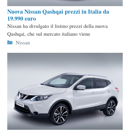
Nuova Nissan Qashqai prezzi in Italia da
19.990 euro
Nissan ha divulgato il listino prezzi della nuova
Qashqai, che sul mercato italiano viene
Categorie
Nissan