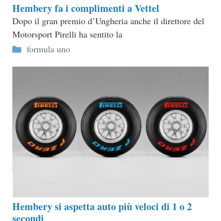
Hembery fa i complimenti a Vettel
Dopo il gran premio d’Ungheria anche il direttore del
Motorsport Pirelli ha sentito la
Categorie
formula uno
Hembery si aspetta auto più veloci di 1 o 2
secondi