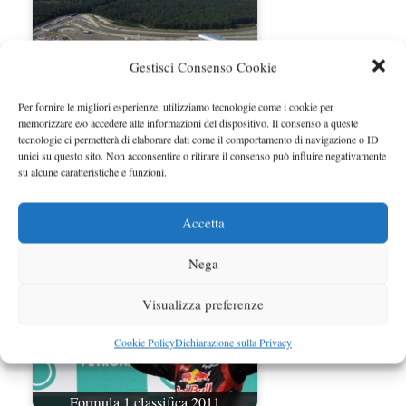
Gestisci Consenso Cookie
Per fornire le migliori esperienze, utilizziamo tecnologie come i cookie per
memorizzare e/o accedere alle informazioni del dispositivo. Il consenso a queste
tecnologie ci permetterà di elaborare dati come il comportamento di navigazione o ID
unici su questo sito. Non acconsentire o ritirare il consenso può influire negativamente
GP Germania F1 2010 – Circuito di
su alcune caratteristiche e funzioni.
Hockenheim: orari…
Accetta
Nega
Visualizza preferenze
Cookie Policy
Dichiarazione sulla Privacy
Formula 1 classifica 2011