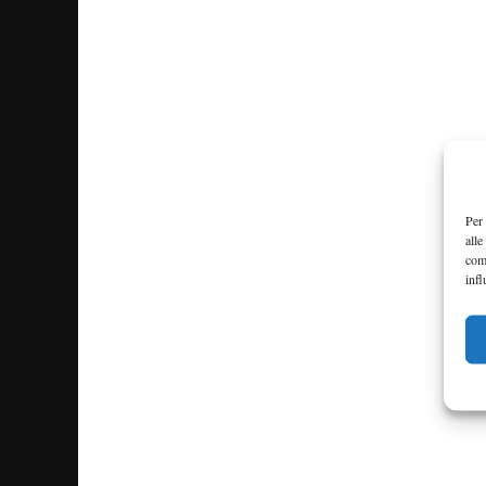
Per 
alle
com
infl