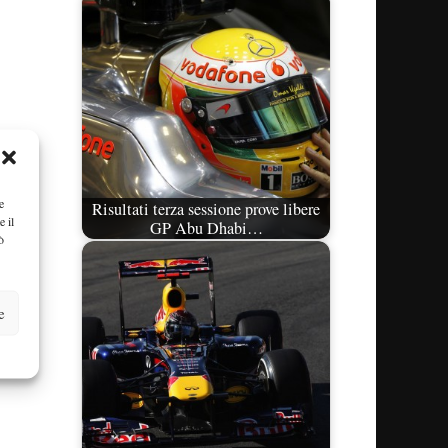
e
Risultati terza sessione prove libere
e il
GP Abu Dhabi…
ò
e