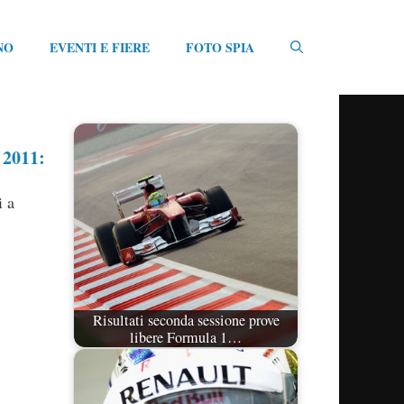
NO
EVENTI E FIERE
FOTO SPIA
 2011:
i a
Risultati seconda sessione prove
libere Formula 1…