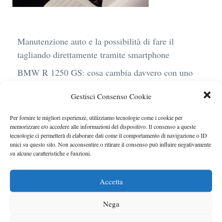
Manutenzione auto e la possibilità di fare il
tagliando direttamente tramite smartphone
BMW R 1250 GS: cosa cambia davvero con uno
scarico aftermarket omologato
Gestisci Consenso Cookie
Audi Q4 e-Tron 40 Business elettrica: mobilità
sostenibile, stile, anche con noleggio a lungo
Per fornire le migliori esperienze, utilizziamo tecnologie come i cookie per
memorizzare e/o accedere alle informazioni del dispositivo. Il consenso a queste
termine
tecnologie ci permetterà di elaborare dati come il comportamento di navigazione o ID
unici su questo sito. Non acconsentire o ritirare il consenso può influire negativamente
Ufficiale l’arrivo degli stop lampeggianti
su alcune caratteristiche e funzioni.
obbligatori in Italia
Le caratteristiche del motore Turbo 100 di
Accetta
Peugeot
Nega