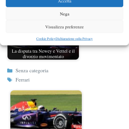
Accetta
Nega
Visualizza preferenze
Cookie Policy
Dichiarazione sulla Privacy
La disputa tra Newey e Vettel e il
divorzio movimentato
Categorie
Senza categoria
Tag
Ferrari