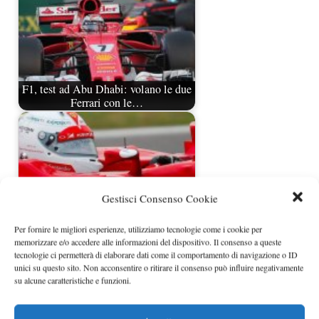
F1, test ad Abu Dhabi: volano le due
Ferrari con le…
Gestisci Consenso Cookie
Per fornire le migliori esperienze, utilizziamo tecnologie come i cookie per
memorizzare e/o accedere alle informazioni del dispositivo. Il consenso a queste
tecnologie ci permetterà di elaborare dati come il comportamento di navigazione o ID
Finalmente Vettel in pista con una
unici su questo sito. Non acconsentire o ritirare il consenso può influire negativamente
Ferrari
su alcune caratteristiche e funzioni.