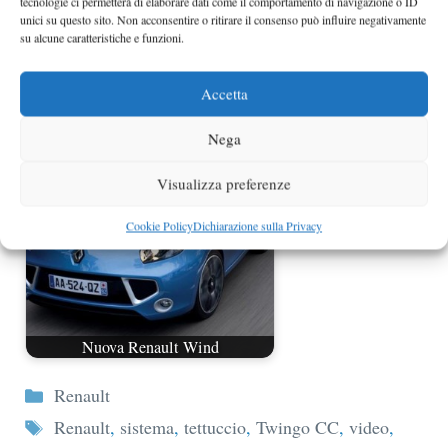
tecnologie ci permetterà di elaborare dati come il comportamento di navigazione o ID
unici su questo sito. Non acconsentire o ritirare il consenso può influire negativamente
su alcune caratteristiche e funzioni.
Nuova Renault Megane CC al Salone
Accetta
di Ginevra
Nega
Visualizza preferenze
Cookie Policy
Dichiarazione sulla Privacy
Nuova Renault Wind
Categorie
Renault
Tag
Renault
,
sistema
,
tettuccio
,
Twingo CC
,
video
,