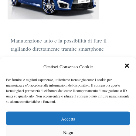
Manutenzione auto e la possibilità di fare il
tagliando direttamente tramite smartphone
BMW R 1250 GS: cosa cambia davvero con uno
Gestisci Consenso Cookie
scarico aftermarket omologato
Audi Q4 e-Tron 40 Business elettrica: mobilità
Per fornire le migliori esperienze, utilizziamo tecnologie come i cookie per
memorizzare e/o accedere alle informazioni del dispositivo. Il consenso a queste
sostenibile, stile, anche con noleggio a lungo
tecnologie ci permetterà di elaborare dati come il comportamento di navigazione o ID
termine
unici su questo sito. Non acconsentire o ritirare il consenso può influire negativamente
su alcune caratteristiche e funzioni.
Ufficiale l’arrivo degli stop lampeggianti
obbligatori in Italia
Accetta
Le caratteristiche del motore Turbo 100 di
Nega
Peugeot