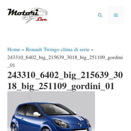
Vai
al
MENU
contenuto
Home
»
Renault Twingo clima di serie
»
243310_6402_big_215639_3018_big_251109_gordini
_01
243310_6402_big_215639_30
18_big_251109_gordini_01