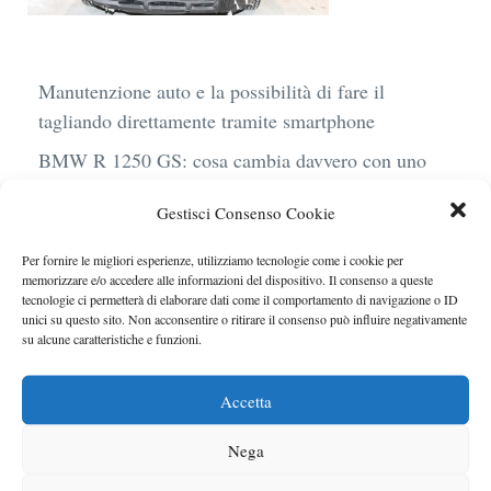
Manutenzione auto e la possibilità di fare il
tagliando direttamente tramite smartphone
BMW R 1250 GS: cosa cambia davvero con uno
scarico aftermarket omologato
Gestisci Consenso Cookie
Audi Q4 e-Tron 40 Business elettrica: mobilità
sostenibile, stile, anche con noleggio a lungo
Per fornire le migliori esperienze, utilizziamo tecnologie come i cookie per
memorizzare e/o accedere alle informazioni del dispositivo. Il consenso a queste
termine
tecnologie ci permetterà di elaborare dati come il comportamento di navigazione o ID
unici su questo sito. Non acconsentire o ritirare il consenso può influire negativamente
Ufficiale l’arrivo degli stop lampeggianti
su alcune caratteristiche e funzioni.
obbligatori in Italia
Le caratteristiche del motore Turbo 100 di
Accetta
Peugeot
Nega