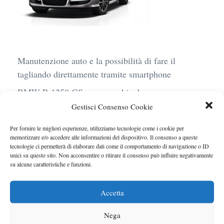
Manutenzione auto e la possibilità di fare il
tagliando direttamente tramite smartphone
BMW R 1250 GS: cosa cambia davvero con uno
scarico aftermarket omologato
Gestisci Consenso Cookie
Audi Q4 e-Tron 40 Business elettrica: mobilità
Per fornire le migliori esperienze, utilizziamo tecnologie come i cookie per
sostenibile, stile, anche con noleggio a lungo
memorizzare e/o accedere alle informazioni del dispositivo. Il consenso a queste
tecnologie ci permetterà di elaborare dati come il comportamento di navigazione o ID
termine
unici su questo sito. Non acconsentire o ritirare il consenso può influire negativamente
su alcune caratteristiche e funzioni.
Ufficiale l’arrivo degli stop lampeggianti
obbligatori in Italia
Accetta
Le caratteristiche del motore Turbo 100 di
Peugeot
Nega