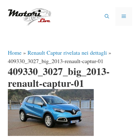
Vai
al
MENU
contenuto
Home
»
Renault Captur rivelata nei dettagli
»
409330_3027_big_2013-renault-captur-01
409330_3027_big_2013-
renault-captur-01