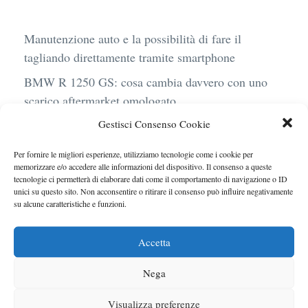
Manutenzione auto e la possibilità di fare il
tagliando direttamente tramite smartphone
BMW R 1250 GS: cosa cambia davvero con uno
scarico aftermarket omologato
Gestisci Consenso Cookie
Audi Q4 e-Tron 40 Business elettrica: mobilità
sostenibile, stile, anche con noleggio a lungo
Per fornire le migliori esperienze, utilizziamo tecnologie come i cookie per
termine
memorizzare e/o accedere alle informazioni del dispositivo. Il consenso a queste
tecnologie ci permetterà di elaborare dati come il comportamento di navigazione o ID
Ufficiale l’arrivo degli stop lampeggianti
unici su questo sito. Non acconsentire o ritirare il consenso può influire negativamente
su alcune caratteristiche e funzioni.
obbligatori in Italia
Le caratteristiche del motore Turbo 100 di
Accetta
Peugeot
Nega
Visualizza preferenze