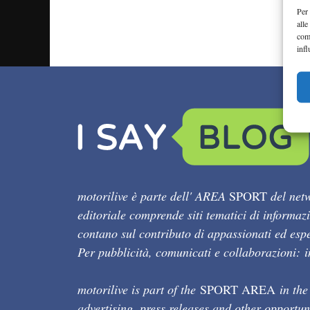
Per 
alle
com
infl
motorilive è parte dell' AREA
SPORT
del netw
editoriale comprende siti tematici di informaz
contano sul contributo di appassionati ed esper
Per pubblicità, comunicati e collaborazioni:
motorilive is part of the
SPORT AREA
in the
advertising, press releases and other opportun