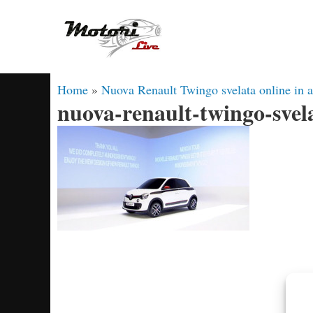
Vai
al
contenuto
Home
»
Nuova Renault Twingo svelata online in 
nuova-renault-twingo-svel