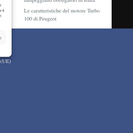
e
Le caratteristiche del motore Turbo
e il
ò
100 di Peugeot
e
 (UE)