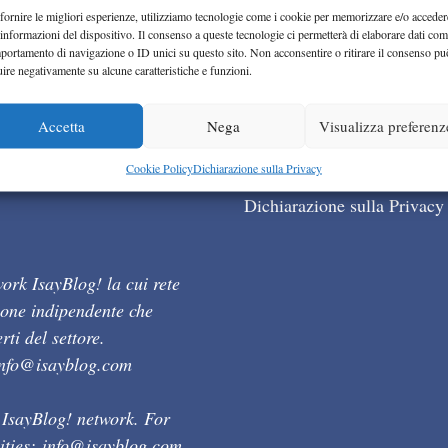
fornire le migliori esperienze, utilizziamo tecnologie come i cookie per memorizzare e/o acceder
 informazioni del dispositivo. Il consenso a queste tecnologie ci permetterà di elaborare dati com
portamento di navigazione o ID unici su questo sito. Non acconsentire o ritirare il consenso pu
uire negativamente su alcune caratteristiche e funzioni.
Accetta
Nega
Visualizza preferenz
Cookie Policy (UE)
Cookie Policy
Dichiarazione sulla Privacy
Dichiarazione sulla Privacy
ork IsayBlog! la cui rete
ione indipendente che
ti del settore.
info@isayblog.com
 IsayBlog! network. For
ities:
info@isayblog.com