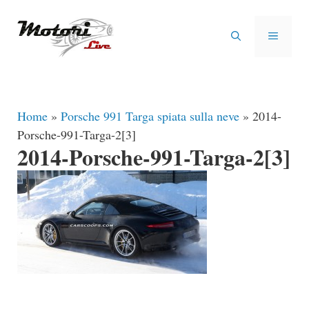
Vai
al
MENU
contenuto
Home
»
Porsche 991 Targa spiata sulla neve
»
2014-
Porsche-991-Targa-2[3]
2014-Porsche-991-Targa-2[3]