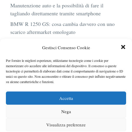
Manutenzione auto e la possibilità di fare il
tagliando direttamente tramite smartphone
BMW R 1250 GS: cosa cambia davvero con uno
scarico aftermarket omologato
Audi Q4 e-Tron 40 Business elettrica: mobilità
Gestisci Consenso Cookie
sostenibile, stile, anche con noleggio a lungo
termine
Per fornire le migliori esperienze, utilizziamo tecnologie come i cookie per
memorizzare e/o accedere alle informazioni del dispositivo. Il consenso a queste
Ufficiale l’arrivo degli stop lampeggianti
tecnologie ci permetterà di elaborare dati come il comportamento di navigazione o ID
obbligatori in Italia
unici su questo sito. Non acconsentire o ritirare il consenso può influire negativamente
su alcune caratteristiche e funzioni.
Le caratteristiche del motore Turbo 100 di
Peugeot
Accetta
Nega
Visualizza preferenze