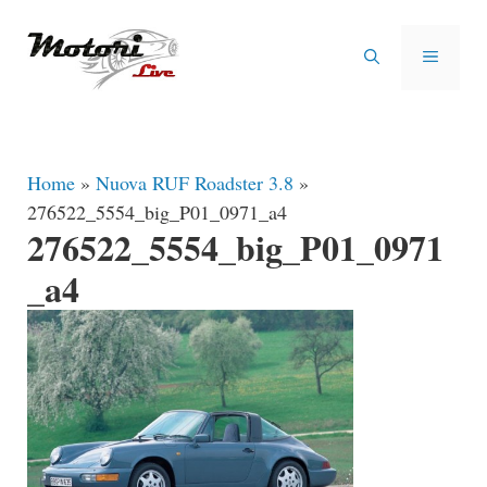
Vai
al
MENU
contenuto
Home
»
Nuova RUF Roadster 3.8
»
276522_5554_big_P01_0971_a4
276522_5554_big_P01_0971
_a4