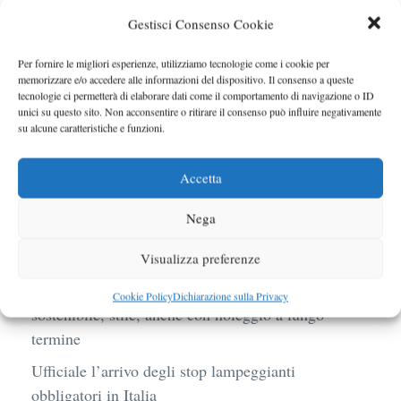
Gestisci Consenso Cookie
Per fornire le migliori esperienze, utilizziamo tecnologie come i cookie per
memorizzare e/o accedere alle informazioni del dispositivo. Il consenso a queste
tecnologie ci permetterà di elaborare dati come il comportamento di navigazione o ID
unici su questo sito. Non acconsentire o ritirare il consenso può influire negativamente
su alcune caratteristiche e funzioni.
Nuova RUF Roadster 3.8
Manutenzione auto e la possibilità di fare il
Accetta
tagliando direttamente tramite smartphone
Nega
BMW R 1250 GS: cosa cambia davvero con uno
scarico aftermarket omologato
Visualizza preferenze
Audi Q4 e-Tron 40 Business elettrica: mobilità
Cookie Policy
Dichiarazione sulla Privacy
sostenibile, stile, anche con noleggio a lungo
termine
Ufficiale l’arrivo degli stop lampeggianti
obbligatori in Italia