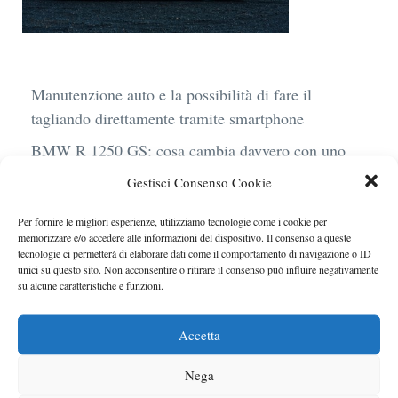
Manutenzione auto e la possibilità di fare il
tagliando direttamente tramite smartphone
BMW R 1250 GS: cosa cambia davvero con uno
scarico aftermarket omologato
Gestisci Consenso Cookie
Audi Q4 e-Tron 40 Business elettrica: mobilità
Per fornire le migliori esperienze, utilizziamo tecnologie come i cookie per
sostenibile, stile, anche con noleggio a lungo
memorizzare e/o accedere alle informazioni del dispositivo. Il consenso a queste
termine
tecnologie ci permetterà di elaborare dati come il comportamento di navigazione o ID
unici su questo sito. Non acconsentire o ritirare il consenso può influire negativamente
Ufficiale l’arrivo degli stop lampeggianti
su alcune caratteristiche e funzioni.
obbligatori in Italia
Accetta
Le caratteristiche del motore Turbo 100 di
Peugeot
Nega