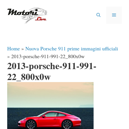
Vai
al
MENU
contenuto
Home
»
Nuova Porsche 911 prime immagini ufficiali
»
2013-porsche-911-991-22_800x0w
2013-porsche-911-991-
22_800x0w