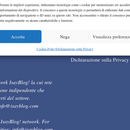
fornire le migliori esperienze, utilizziamo tecnologie come i cookie per memorizzare e/o acceder
 informazioni del dispositivo. Il consenso a queste tecnologie ci permetterà di elaborare dati com
portamento di navigazione o ID unici su questo sito. Non acconsentire o ritirare il consenso pu
uire negativamente su alcune caratteristiche e funzioni.
Accetta
Nega
Visualizza preferenz
Cookie Policy (UE)
Cookie Policy
Dichiarazione sulla Privacy
Dichiarazione sulla Privacy
ork IsayBlog! la cui rete
ione indipendente che
ti del settore.
info@isayblog.com
 IsayBlog! network. For
ities:
info@isayblog.com