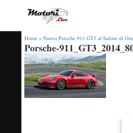
Vai
al
contenuto
Home
»
Nuova Porsche 911 GT3 al Salone di Gin
Porsche-911_GT3_2014_80