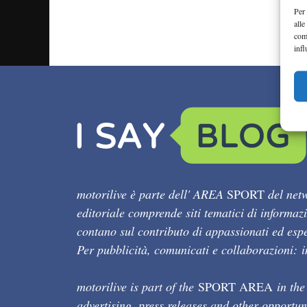
Per 
alle
com
infl
motorilive è parte dell' AREA
SPORT
del netw
editoriale comprende siti tematici di informaz
contano sul contributo di appassionati ed esper
Per pubblicità, comunicati e collaborazioni:
motorilive is part of the
SPORT AREA
in the
advertising, press releases and other opportun