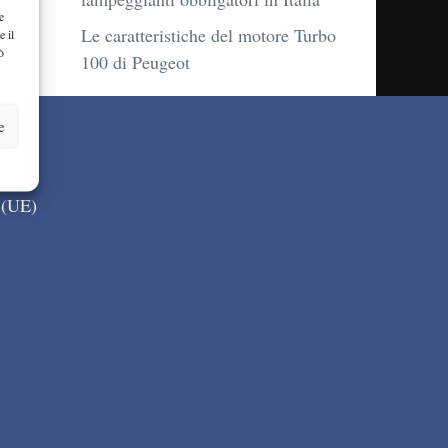
e
Le caratteristiche del motore Turbo
e il
ò
100 di Peugeot
e
 (UE)