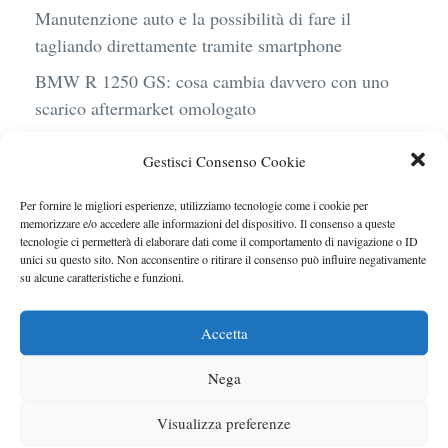
Manutenzione auto e la possibilità di fare il
tagliando direttamente tramite smartphone
BMW R 1250 GS: cosa cambia davvero con uno
scarico aftermarket omologato
Audi Q4 e-Tron 40 Business elettrica: mobilità
Gestisci Consenso Cookie
sostenibile, stile, anche con noleggio a lungo
termine
Per fornire le migliori esperienze, utilizziamo tecnologie come i cookie per
memorizzare e/o accedere alle informazioni del dispositivo. Il consenso a queste
Ufficiale l’arrivo degli stop lampeggianti
tecnologie ci permetterà di elaborare dati come il comportamento di navigazione o ID
obbligatori in Italia
unici su questo sito. Non acconsentire o ritirare il consenso può influire negativamente
su alcune caratteristiche e funzioni.
Le caratteristiche del motore Turbo 100 di
Peugeot
Accetta
Nega
Visualizza preferenze