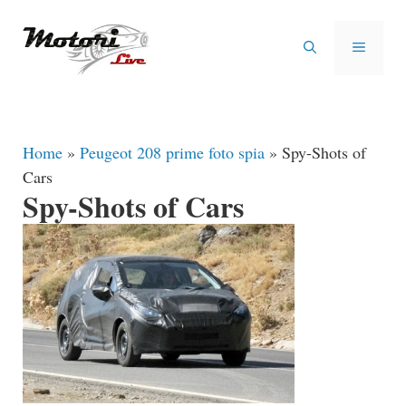
Vai
al
MENU
contenuto
Home
»
Peugeot 208 prime foto spia
»
Spy-Shots of
Cars
Spy-Shots of Cars