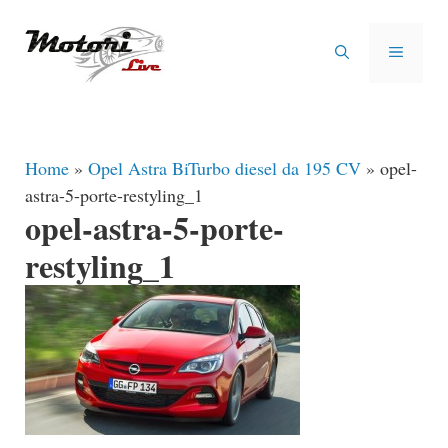
Vai
al
MENU
contenuto
Home
»
Opel Astra BiTurbo diesel da 195 CV
»
opel-
astra-5-porte-restyling_1
opel-astra-5-porte-
restyling_1