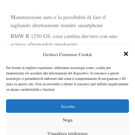
Manutenzione auto e la possibilità di fare il
tagliando direttamente tramite smartphone
BMW R 1250 GS: cosa cambia davvero con uno
scarico aftermarket omologato
Gestisci Consenso Cookie
Audi Q4 e-Tron 40 Business elettrica: mobilità
sostenibile, stile, anche con noleggio a lungo
Per fornire le migliori esperienze, utilizziamo tecnologie come i cookie per
termine
memorizzare e/o accedere alle informazioni del dispositivo. Il consenso a queste
tecnologie ci permetterà di elaborare dati come il comportamento di navigazione o ID
Ufficiale l’arrivo degli stop lampeggianti
unici su questo sito. Non acconsentire o ritirare il consenso può influire negativamente
su alcune caratteristiche e funzioni.
obbligatori in Italia
Le caratteristiche del motore Turbo 100 di
Accetta
Peugeot
Nega
Visualizza preferenze