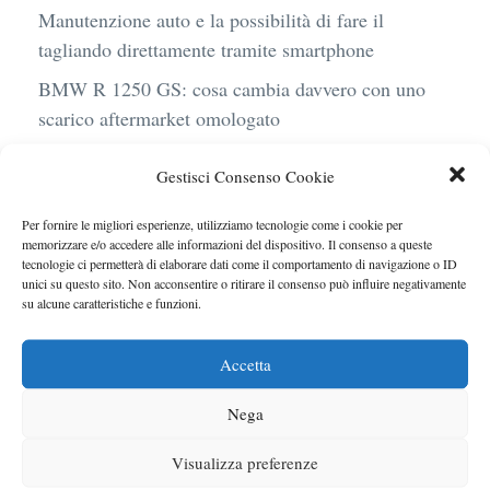
Manutenzione auto e la possibilità di fare il
tagliando direttamente tramite smartphone
BMW R 1250 GS: cosa cambia davvero con uno
scarico aftermarket omologato
Audi Q4 e-Tron 40 Business elettrica: mobilità
Gestisci Consenso Cookie
sostenibile, stile, anche con noleggio a lungo
termine
Per fornire le migliori esperienze, utilizziamo tecnologie come i cookie per
memorizzare e/o accedere alle informazioni del dispositivo. Il consenso a queste
Ufficiale l’arrivo degli stop lampeggianti
tecnologie ci permetterà di elaborare dati come il comportamento di navigazione o ID
obbligatori in Italia
unici su questo sito. Non acconsentire o ritirare il consenso può influire negativamente
su alcune caratteristiche e funzioni.
Le caratteristiche del motore Turbo 100 di
Peugeot
Accetta
Nega
Visualizza preferenze