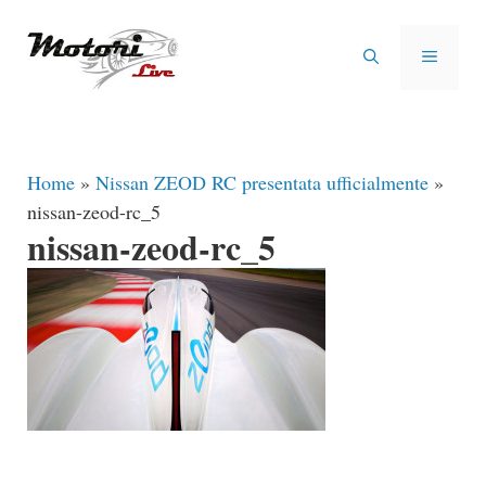
Vai
al
MENU
contenuto
Home
»
Nissan ZEOD RC presentata ufficialmente
»
nissan-zeod-rc_5
nissan-zeod-rc_5