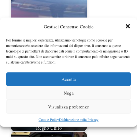
Gestisci Consenso Cookie
Per fornire le migliori esperienze, utilizziamo tecnologie come i cookie per
memorizzare e/o accedere alle informazioni del dispositivo. Il consenso a queste
Nissan Leaf svelata a Ginevra 2013
tecnologie ci permetterà di elaborare dati come il comportamento di navigazione o ID
unici su questo sito. Non acconsentire o ritirare il consenso può influire negativamente
su alcune caratteristiche e funzioni.
Accetta
Nega
Visualizza preferenze
Cookie Policy
Dichiarazione sulla Privacy
Nissan Leaf sarà prodotta anche in
Regno Unito