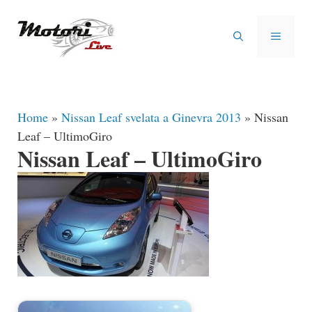
Vai
al
MENU
contenuto
Home
»
Nissan Leaf svelata a Ginevra 2013
»
Nissan
Leaf – UltimoGiro
Nissan Leaf – UltimoGiro